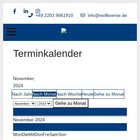
+49 2203 9061910
info@wollboerse.de
Terminkalender
November,
2024
Nach Jahr
Nach Monat
Nach Woche
Heute
Gehe zu Monat
Gehe zu Monat
Oktober
November 2024
Dezember
Mon
Die
Mit
Don
Fre
Sam
Son