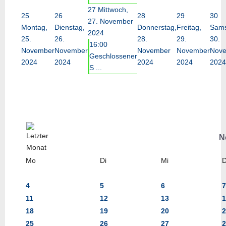
27
Mittwoch,
25
26
28
29
30
27. November
Montag,
Dienstag,
Donnerstag,
Freitag,
Sams
2024
25.
26.
28.
29.
30.
16:00
November
November
November
November
Nov
Geschlossener
2024
2024
2024
2024
2024
S ...
N
Mo
Di
Mi
4
5
6
7
11
12
13
1
18
19
20
2
25
26
27
2