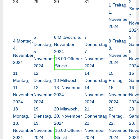
28
29
30
31
2
1
Freitag,
Sams
1.
2.
November
Nov
2024
2024
5
6
Mittwoch, 6.
7
9
4
Montag,
8
Freitag,
Dienstag,
November
Donnerstag,
Sams
4.
8.
5.
2024
7.
9.
November
November
November
16:00 Offener
November
Nov
2024
2024
2024
Strickt ...
2024
2024
11
12
14
15
16
Montag,
Dienstag,
13
Mittwoch,
Donnerstag,
Freitag,
Sams
11.
12.
13. November
14.
15.
16.
November
November
2024
November
November
Nov
2024
2024
2024
2024
2024
18
19
20
Mittwoch,
21
22
23
Montag,
Dienstag,
20. November
Donnerstag,
Freitag,
Sams
18.
19.
2024
21.
22.
23.
November
November
16:00 Offener
November
November
Nov
2024
2024
Strickt ...
2024
2024
2024