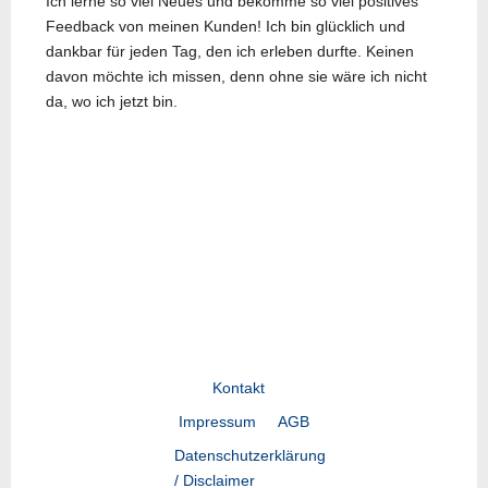
Ich lerne so viel Neues und bekomme so viel positives
Feedback von meinen Kunden! Ich bin glücklich und
dankbar für jeden Tag, den ich erleben durfte. Keinen
davon möchte ich missen, denn ohne sie wäre ich nicht
da, wo ich jetzt bin.
Vorheriger Beitrag: Virtueller Kleider-Sc
Zurück
Kontakt
Impressum
AGB
Datenschutzerklärung
/ Disclaimer