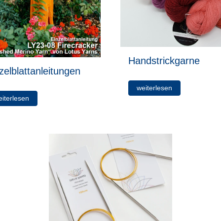
Handstrickgarne
zelblattanleitungen
weiterlesen
eiterlesen