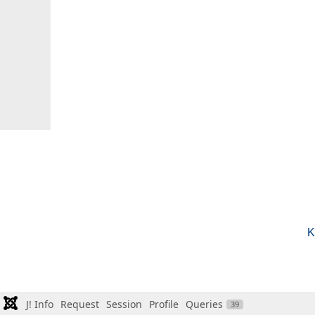
K
J! Info
Request
Session
Profile
Queries
39