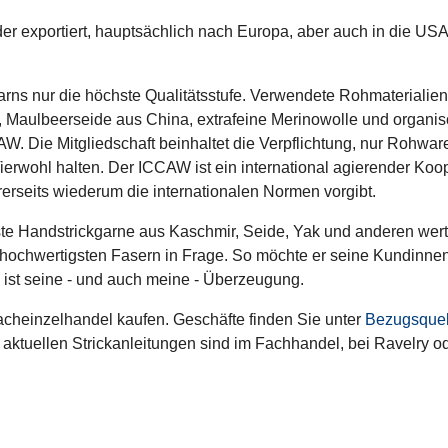
der exportiert, hauptsächlich nach Europa, aber auch in die US
arns nur die höchste Qualitätsstufe. Verwendete Rohmaterialie
, Maulbeerseide aus China, extrafeine Merinowolle und organi
CCAW. Die Mitgliedschaft beinhaltet die Verpflichtung, nur Rohw
 Tierwohl halten. Der ICCAW ist ein international agierender Ko
rerseits wiederum die internationalen Normen vorgibt.
ste Handstrickgarne aus Kaschmir, Seide, Yak und anderen wert
 hochwertigsten Fasern in Frage. So möchte er seine Kundinne
 ist seine - und auch meine - Überzeugung.
cheinzelhandel kaufen. Geschäfte finden Sie unter
Bezugsquel
ie aktuellen Strickanleitungen sind im Fachhandel, bei Ravelry o