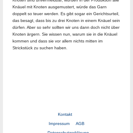
Knoten sind unvermeidbar, würden in der Produktion alle
Knäuel mit Knoten ausgemustert, würde das Garn
doppelt so teuer werden. Es gibt sogar ein Gerichtsurteil,
das besagt, dass bis zu drei Knoten in einem Knäuel sein
dürfen. Aber so sehr sollten wir uns dann doch nicht über
Knoten ärgern. Sie wissen nun, warum sie in die Knäuel
kommen und dass sie vor allem nichts mitten im
Strickstück zu suchen haben.
Vorheriger Beitrag: Faden vernähen!
Nächster Beitrag: Wolle 
Zurück
Weiter
Kontakt
Impressum
AGB
Datenschutzerklärung