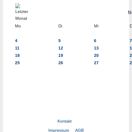
N
Mo
Di
Mi
4
5
6
7
11
12
13
1
18
19
20
2
25
26
27
2
Kontakt
Impressum
AGB