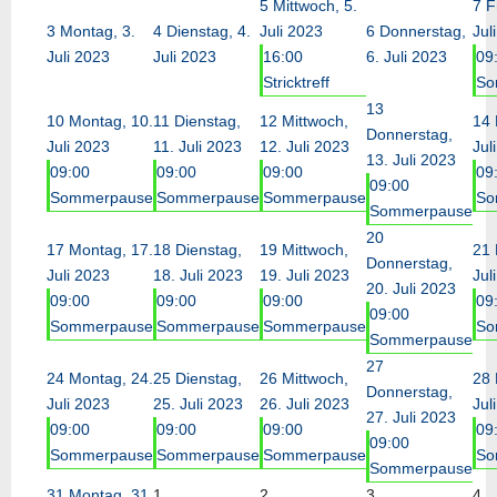
5
Mittwoch, 5.
7
F
3
Montag, 3.
4
Dienstag, 4.
Juli 2023
6
Donnerstag,
Jul
Juli 2023
Juli 2023
16:00
6. Juli 2023
09
Stricktreff
So
13
10
Montag, 10.
11
Dienstag,
12
Mittwoch,
14
Donnerstag,
Juli 2023
11. Juli 2023
12. Juli 2023
Jul
13. Juli 2023
09:00
09:00
09:00
09
09:00
Sommerpause
Sommerpause
Sommerpause
So
Sommerpause
20
17
Montag, 17.
18
Dienstag,
19
Mittwoch,
21
Donnerstag,
Juli 2023
18. Juli 2023
19. Juli 2023
Jul
20. Juli 2023
09:00
09:00
09:00
09
09:00
Sommerpause
Sommerpause
Sommerpause
So
Sommerpause
27
24
Montag, 24.
25
Dienstag,
26
Mittwoch,
28
Donnerstag,
Juli 2023
25. Juli 2023
26. Juli 2023
Jul
27. Juli 2023
09:00
09:00
09:00
09
09:00
Sommerpause
Sommerpause
Sommerpause
So
Sommerpause
31
Montag, 31.
1
2
3
4