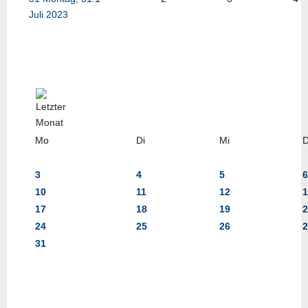
Juli 2023
Mo
Di
Mi
3
4
5
6
10
11
12
1
17
18
19
2
24
25
26
2
31