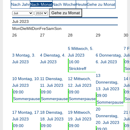
Nach Jahr
Nach Monat
Nach Woche
Heute
Gehe zu Monat
Gehe zu Monat
Juli 2023
Mon
Die
Mit
Don
Fre
Sam
Son
26
27
28
29
30
5
Mittwoch, 5.
7
F
3
Montag, 3.
4
Dienstag, 4.
Juli 2023
6
Donnerstag,
Jul
Juli 2023
Juli 2023
16:00
6. Juli 2023
09
Stricktreff
So
13
10
Montag, 10.
11
Dienstag,
12
Mittwoch,
14
Donnerstag,
Juli 2023
11. Juli 2023
12. Juli 2023
Jul
13. Juli 2023
09:00
09:00
09:00
09
09:00
Sommerpause
Sommerpause
Sommerpause
So
Sommerpause
20
17
Montag, 17.
18
Dienstag,
19
Mittwoch,
21
Donnerstag,
Juli 2023
18. Juli 2023
19. Juli 2023
Jul
20. Juli 2023
09:00
09:00
09:00
09
09:00