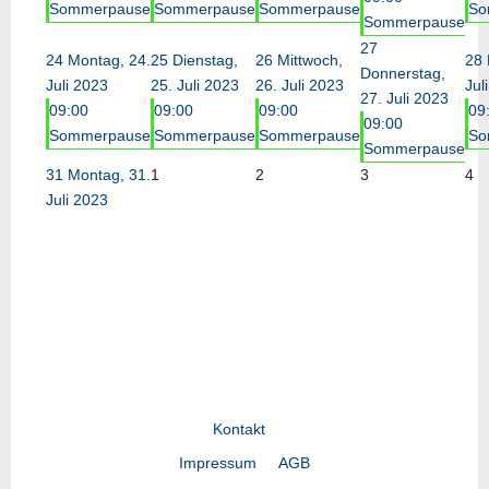
Sommerpause
Sommerpause
Sommerpause
So
Sommerpause
27
24
Montag, 24.
25
Dienstag,
26
Mittwoch,
28
Donnerstag,
Juli 2023
25. Juli 2023
26. Juli 2023
Jul
27. Juli 2023
09:00
09:00
09:00
09
09:00
Sommerpause
Sommerpause
Sommerpause
So
Sommerpause
31
Montag, 31.
1
2
3
4
Juli 2023
Kontakt
Impressum
AGB