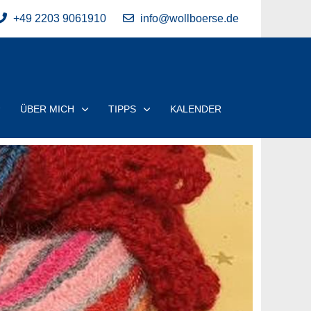
+49 2203 9061910
info@wollboerse.de
ÜBER MICH
TIPPS
KALENDER