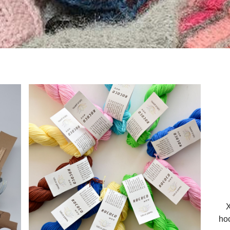
Xi
ho