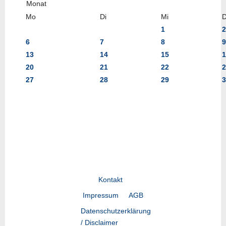
Mo
Di
Mi
1
2
6
7
8
9
13
14
15
1
20
21
22
2
27
28
29
3
Kontakt
Impressum
AGB
Datenschutzerklärung
/ Disclaimer