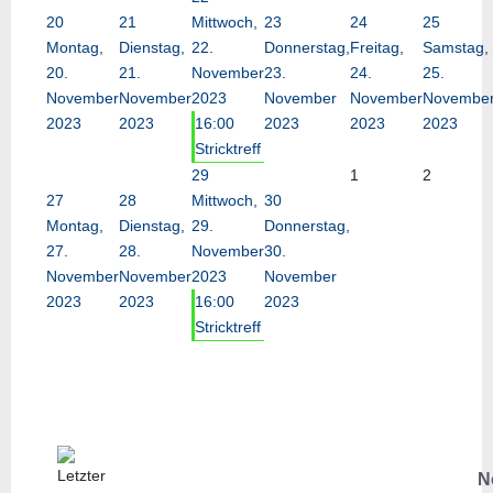
20
21
Mittwoch,
23
24
25
Montag,
Dienstag,
22.
Donnerstag,
Freitag,
Samstag,
20.
21.
November
23.
24.
25.
November
November
2023
November
November
Novembe
2023
2023
16:00
2023
2023
2023
Stricktreff
29
1
2
27
28
Mittwoch,
30
Montag,
Dienstag,
29.
Donnerstag,
27.
28.
November
30.
November
November
2023
November
2023
2023
16:00
2023
Stricktreff
N