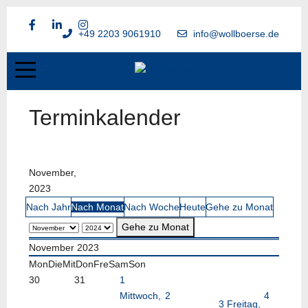
+49 2203 9061910
info@wollboerse.de
Terminkalender
November,
2023
Nach Jahr
Nach Monat
Nach Woche
Heute
Gehe zu Monat
Gehe zu Monat
November 2023
Mon
Die
Mit
Don
Fre
Sam
Son
30
31
1
Mittwoch,
2
4
3
Freitag,