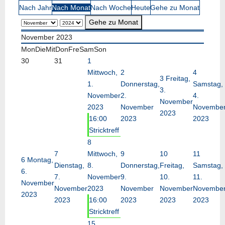
Nach Jahr
Nach Monat
Nach Woche
Heute
Gehe zu Monat
Gehe zu Monat
November 2023
Mon
Die
Mit
Don
Fre
Sam
Son
30
31
1
Mittwoch,
2
4
3
Freitag,
1.
Donnerstag,
Samstag,
3.
November
2.
4.
November
2023
November
Novembe
2023
16:00
2023
2023
Stricktreff
8
7
Mittwoch,
9
10
11
6
Montag,
Dienstag,
8.
Donnerstag,
Freitag,
Samstag,
6.
7.
November
9.
10.
11.
November
November
2023
November
November
Novembe
2023
2023
16:00
2023
2023
2023
Stricktreff
15