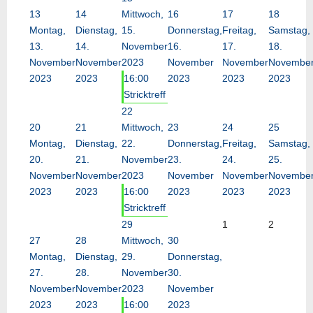
13
14
Mittwoch,
16
17
18
Montag,
Dienstag,
15.
Donnerstag,
Freitag,
Samstag,
13.
14.
November
16.
17.
18.
November
November
2023
November
November
Novembe
2023
2023
16:00
2023
2023
2023
Stricktreff
22
20
21
Mittwoch,
23
24
25
Montag,
Dienstag,
22.
Donnerstag,
Freitag,
Samstag,
20.
21.
November
23.
24.
25.
November
November
2023
November
November
Novembe
2023
2023
16:00
2023
2023
2023
Stricktreff
29
1
2
27
28
Mittwoch,
30
Montag,
Dienstag,
29.
Donnerstag,
27.
28.
November
30.
November
November
2023
November
2023
2023
16:00
2023