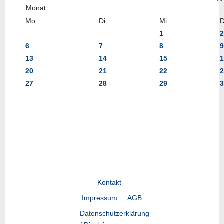
Mo
Di
Mi
1
2
6
7
8
9
13
14
15
1
20
21
22
2
27
28
29
3
Kontakt
Impressum
AGB
Datenschutzerklärung