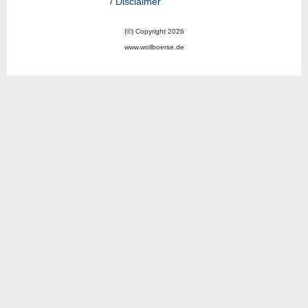
/ Disclaimer
(©) Copyright 2026
www.wollboerse.de