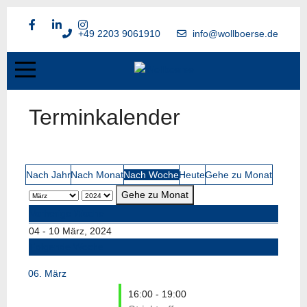
+49 2203 9061910
info@wollboerse.de
Terminkalender
Nach Jahr
Nach Monat
Nach Woche
Heute
Gehe zu Monat
Gehe zu Monat
Vorherige Woche
04 - 10 März, 2024
Folgende Woche
06. März
16:00 - 19:00