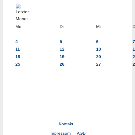
Mo
Di
Mi
4
5
6
7
11
12
13
1
18
19
20
2
25
26
27
2
Kontakt
Impressum
AGB