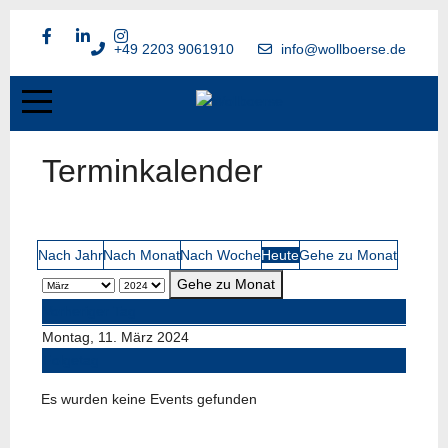
+49 2203 9061910
info@wollboerse.de
Terminkalender
Nach Jahr
Nach Monat
Nach Woche
Heute
Gehe zu Monat
Gehe zu Monat
Vorheriger Tag
Montag, 11. März 2024
Folgetag
Es wurden keine Events gefunden