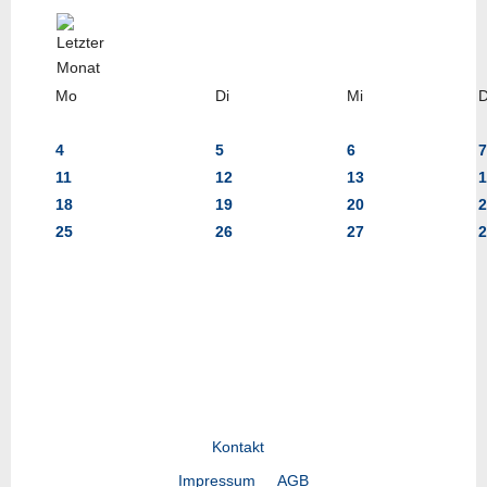
Mo
Di
Mi
4
5
6
7
11
12
13
1
18
19
20
2
25
26
27
2
Kontakt
Impressum
AGB