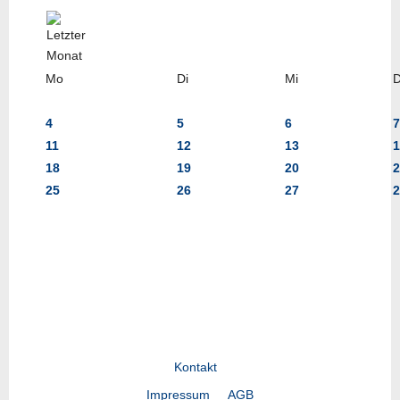
Mo
Di
Mi
4
5
6
7
11
12
13
1
18
19
20
2
25
26
27
2
Kontakt
Impressum
AGB