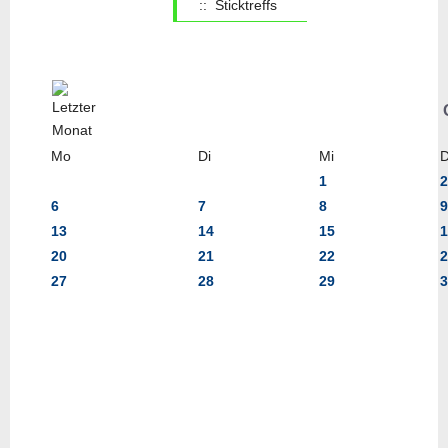
:: Sticktreffs
Mo
Di
Mi
1
2
6
7
8
9
13
14
15
1
20
21
22
2
27
28
29
3