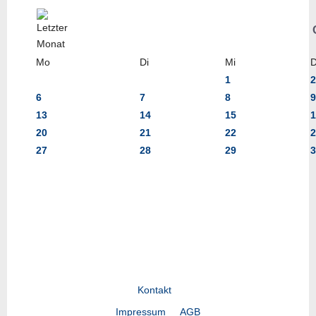
Mo
Di
Mi
1
2
6
7
8
9
13
14
15
1
20
21
22
2
27
28
29
3
Kontakt
Impressum
AGB