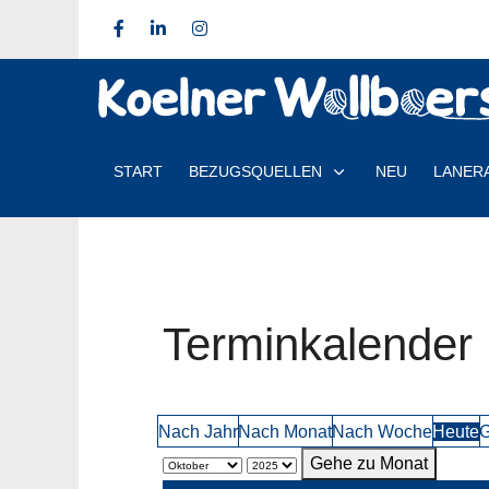
START
BEZUGSQUELLEN
NEU
LANER
Terminkalender
Nach Jahr
Nach Monat
Nach Woche
Heute
G
Gehe zu Monat