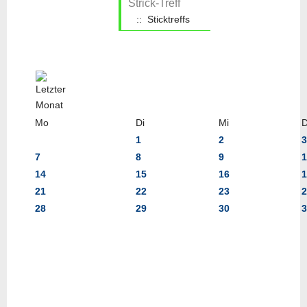
Strick-Treff
:: Sticktreffs
Mo
Di
Mi
1
2
3
7
8
9
1
14
15
16
1
21
22
23
2
28
29
30
3