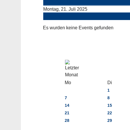
Vorheriger Tag
Montag, 21. Juli 2025
Folgetag
Es wurden keine Events gefunden
Mo
Di
1
7
8
14
15
21
22
28
29