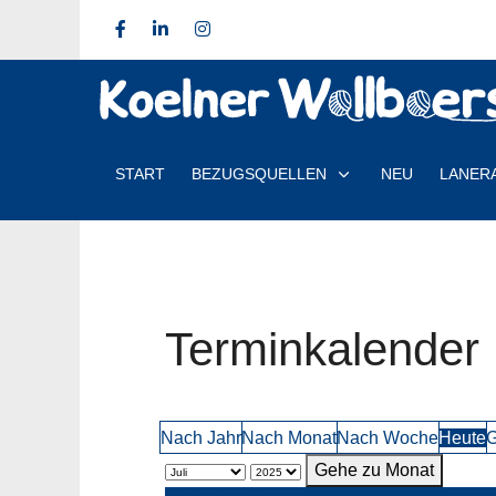
START
BEZUGSQUELLEN
NEU
LANER
Terminkalender
Nach Jahr
Nach Monat
Nach Woche
Heute
G
Gehe zu Monat