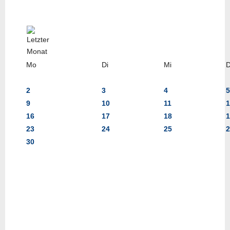
Mo
Di
Mi
2
3
4
5
9
10
11
1
16
17
18
1
23
24
25
2
30