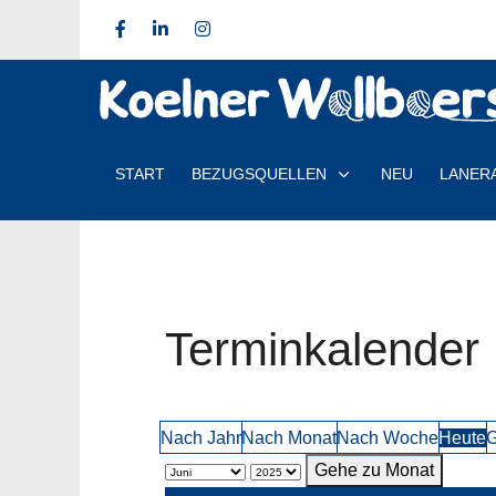
START
BEZUGSQUELLEN
NEU
LANER
Terminkalender
Nach Jahr
Nach Monat
Nach Woche
Heute
G
Gehe zu Monat