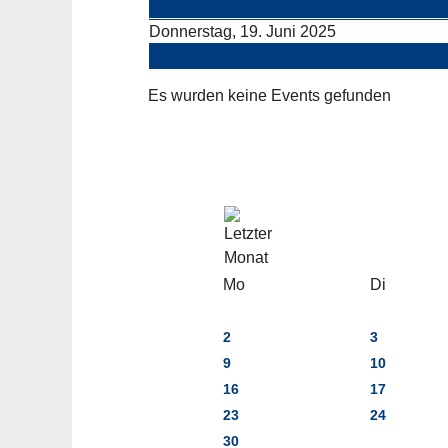
Vorheriger Tag
Donnerstag, 19. Juni 2025
Folgetag
Es wurden keine Events gefunden
Mo
Di
2
3
9
10
16
17
23
24
30