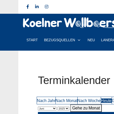
START
BEZUGSQUELLEN
NEU
LANER
Terminkalender
Nach Jahr
Nach Monat
Nach Woche
Heute
G
Gehe zu Monat