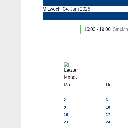
Vorheriger Tag
Mittwoch, 04. Juni 2025
Folgetag
16:00 - 19:00
Stricktr
Mo
Di
2
3
9
10
16
17
23
24