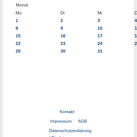
Mo
Di
Mi
1
2
3
4
8
9
10
1
15
16
17
1
22
23
24
2
29
30
31
Kontakt
Impressum
AGB
Datenschutzerklärung