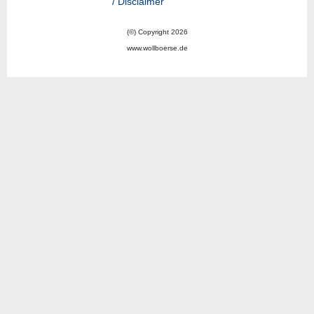
/ Disclaimer
(©) Copyright 2026
www.wollboerse.de