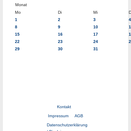
Mo
Di
Mi
1
2
3
4
8
9
10
1
15
16
17
1
22
23
24
2
29
30
31
Kontakt
Impressum
AGB
Datenschutzerklärung