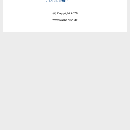
/ Disclaimer
(©) Copyright 2026
www.wollboerse.de