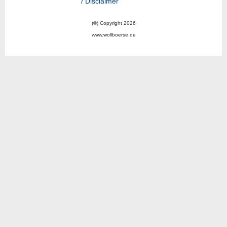
/ Disclaimer
(©) Copyright 2026
www.wollboerse.de