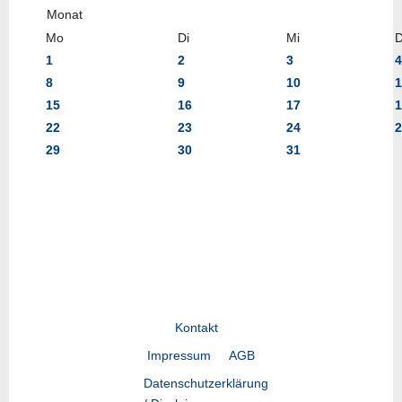
Mo
Di
Mi
1
2
3
4
8
9
10
1
15
16
17
1
22
23
24
2
29
30
31
Kontakt
Impressum
AGB
Datenschutzerklärung