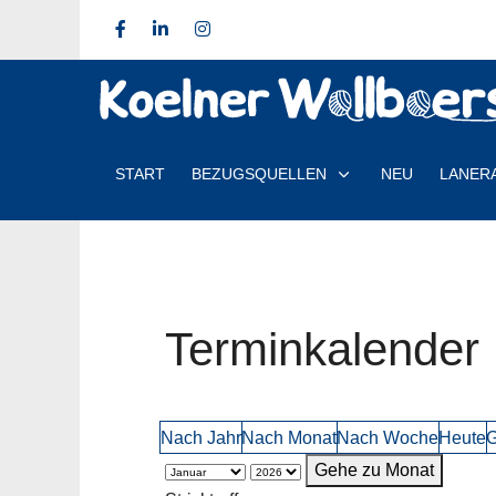
START
BEZUGSQUELLEN
NEU
LANER
Terminkalender
Nach Jahr
Nach Monat
Nach Woche
Heute
G
Gehe zu Monat