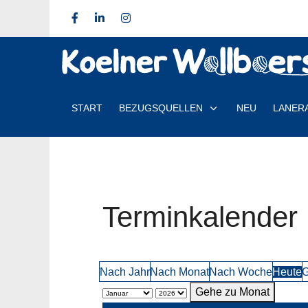
START
BEZUGSQUELLEN
NEU
LANER
Terminkalender
Nach Jahr
Nach Monat
Nach Woche
Heute
G
Gehe zu Monat