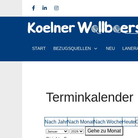
START
BEZUGSQUELLEN
NEU
LANER
Terminkalender
Nach Jahr
Nach Monat
Nach Woche
Heute
G
Gehe zu Monat