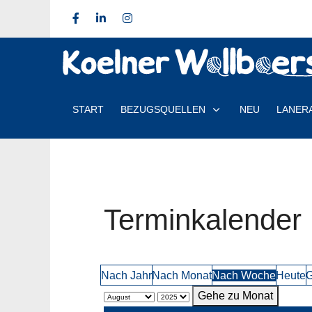
START
BEZUGSQUELLEN
NEU
LANER
Terminkalender
Nach Jahr
Nach Monat
Nach Woche
Heute
G
Gehe zu Monat