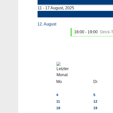
Vorherige Woche
11 - 17 August, 2025
Folgende Woche
12. August
16:00 - 19:00
Strick-T
Mo
Di
4
5
11
12
18
19