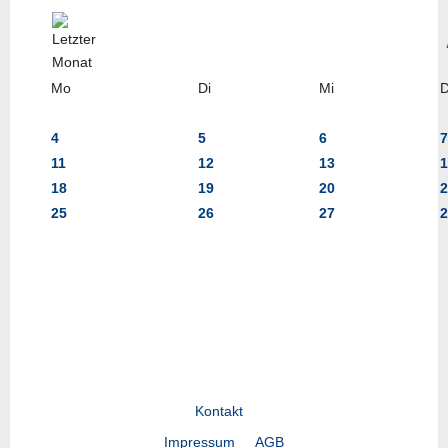
Mo
Di
Mi
4
5
6
7
11
12
13
1
18
19
20
2
25
26
27
2
Kontakt
Impressum
AGB