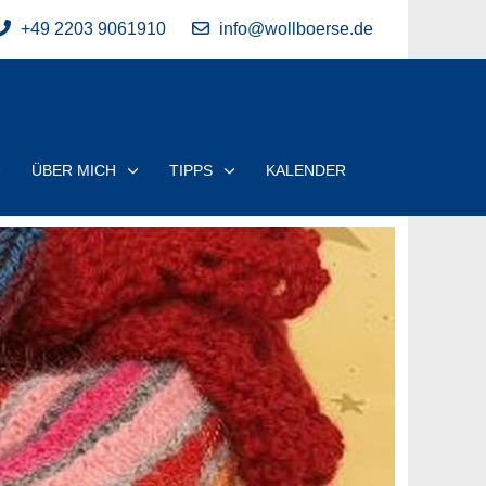
+49 2203 9061910
info@wollboerse.de
ÜBER MICH
TIPPS
KALENDER