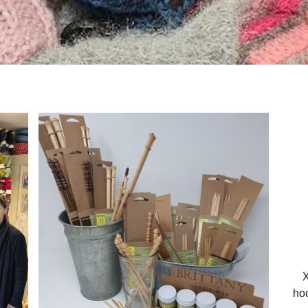
Xi
ho