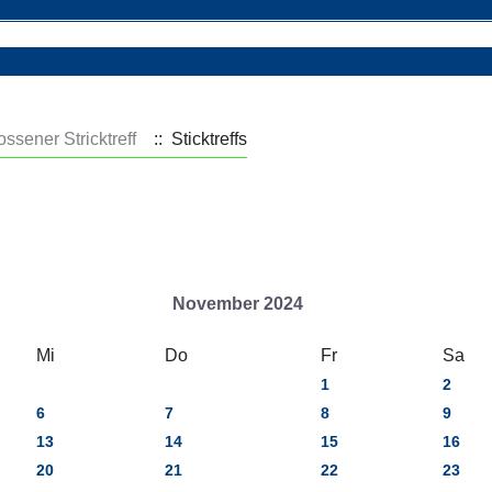
ssener Stricktreff
:: Sticktreffs
November 2024
Mi
Do
Fr
Sa
1
2
6
7
8
9
13
14
15
16
20
21
22
23