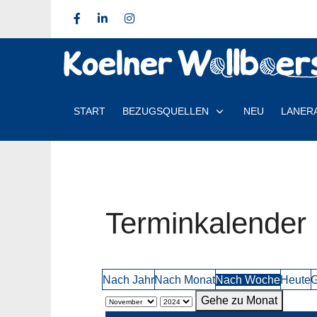
START
BEZUGSQUELLEN
NEU
LANER
Terminkalender
Nach Jahr
Nach Monat
Nach Woche
Heute
G
Gehe zu Monat