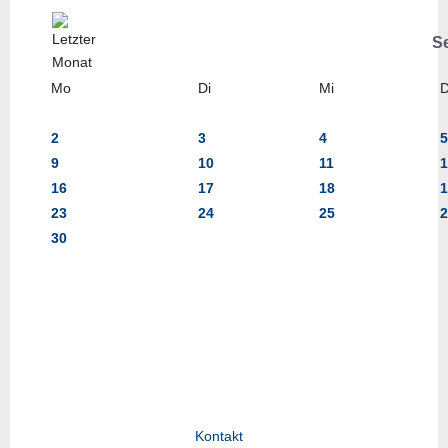
S
Mo
Di
Mi
2
3
4
5
9
10
11
1
16
17
18
1
23
24
25
2
30
Kontakt