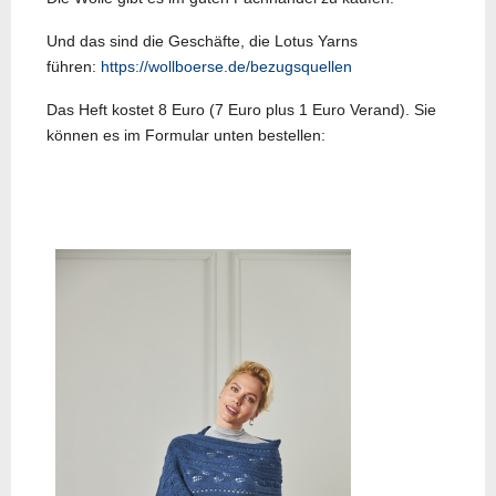
Und das sind die Geschäfte, die Lotus Yarns
führen:
https://wollboerse.de/bezugsquellen
Das Heft kostet 8 Euro (7 Euro plus 1 Euro Verand). Sie
können es im Formular unten bestellen:
Vorheriger Beitrag: Strickheft 4
Nächster Beitrag: Strickh
Zurück
Weiter