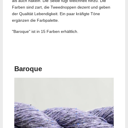
als auch häkeln. Die Seide fügt Weichheit hinzu. Die
Farben sind zart, die Tweednoppen dezent und geben
der Qualität Lebendigkeit. Ein paar kräfigte Töne
ergänzen die Farbpalette.
"Baroque" ist in 15 Farben erhältlich.
Vorheriger Beitrag: Bordeaux
Nächster Beitrag: LY24-
Zurück
Weiter
Baroque