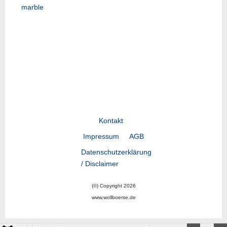
marble
Vorheriger Beitrag: LA22-01
Nächster Beitrag: LY23-
Zurück
Weiter
Kontakt
Impressum
AGB
Datenschutzerklärung
/ Disclaimer
(©) Copyright 2026
www.wollboerse.de