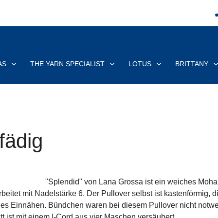
AS
THE YARN SPECIALIST
LOTUS
BRITTANY
fädig
"Splendid" von Lana Grossa ist ein weiches Mohai
eitet mit Nadelstärke 6. Der Pullover selbst ist kastenförmig, d
iges Einnähen. Bündchen waren bei diesem Pullover nicht notwen
 ist mit einem I-Cord aus vier Maschen versäubert.