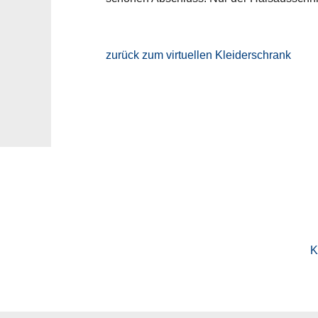
zurück zum virtuellen Kleiderschrank
Vorheriger
Zurück
K