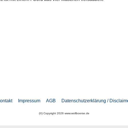
 Beitrag: Minitempo
ontakt
Impressum
AGB
Datenschutzerklärung / Disclaim
(©) Copyright 2026 www.wollboerse.de