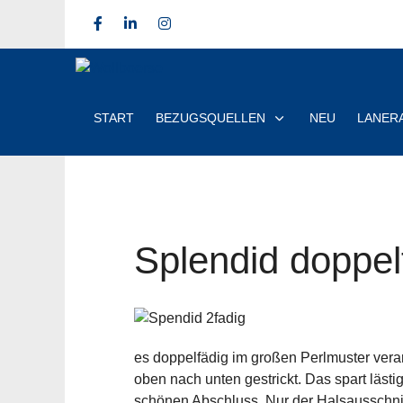
START
BEZUGSQUELLEN
NEU
LANER
Splendid doppel
es doppelfädig im großen Perlmuster verarb
oben nach unten gestrickt. Das spart läst
schönen Abschluss. Nur der Halsausschnitt