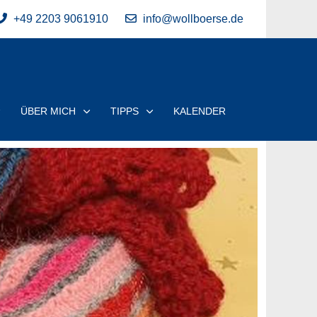
+49 2203 9061910
info@wollboerse.de
ÜBER MICH
TIPPS
KALENDER