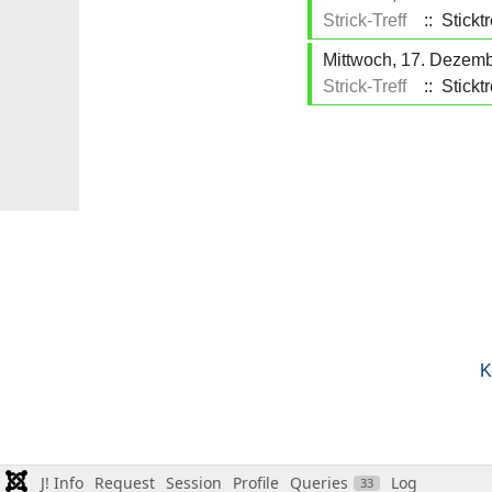
Strick-Treff
:: Sticktr
Mittwoch, 17. Dezemb
Strick-Treff
:: Sticktr
K
J! Info
Request
Session
Profile
Queries
Log
33