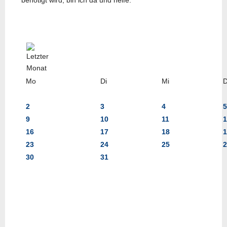
benötigt wird, bin ich da und helfe.
Mo
Di
Mi
2
3
4
5
9
10
11
1
16
17
18
1
23
24
25
2
30
31