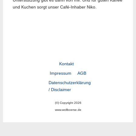
Unterstützung gibt es dann von mir. Und für guten Kaffee
und Kuchen sorgt unser Café-Inhaber Niko.
Kontakt
Impressum
AGB
Datenschutzerklärung
/ Disclaimer
(©) Copyright 2026
www.wollboerse.de