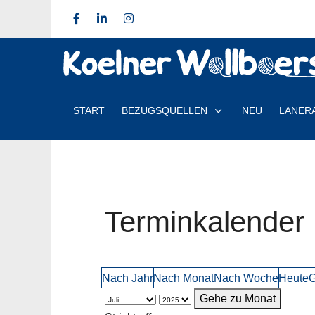
START
BEZUGSQUELLEN
NEU
LANER
Terminkalender
Nach Jahr
Nach Monat
Nach Woche
Heute
G
Gehe zu Monat