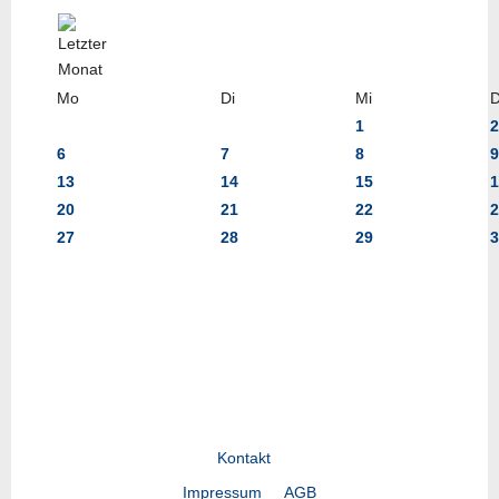
Mo
Di
Mi
1
2
6
7
8
9
13
14
15
1
20
21
22
2
27
28
29
3
Kontakt
Impressum
AGB