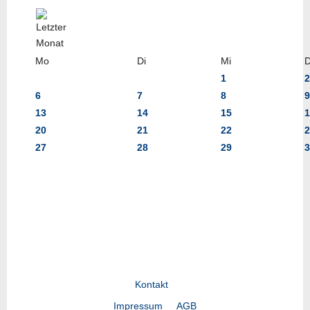
Mo
Di
Mi
1
2
6
7
8
9
13
14
15
1
20
21
22
2
27
28
29
3
Kontakt
Impressum
AGB