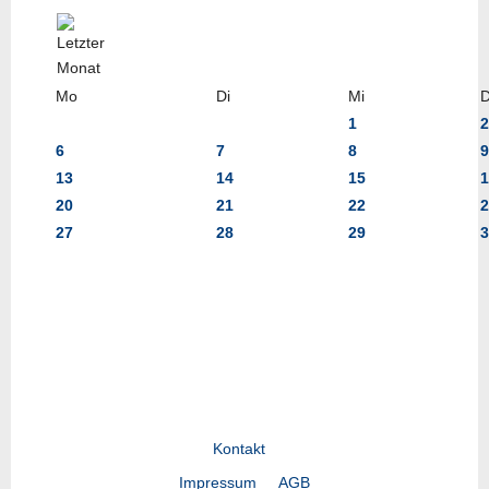
Mo
Di
Mi
1
2
6
7
8
9
13
14
15
1
20
21
22
2
27
28
29
3
Kontakt
Impressum
AGB