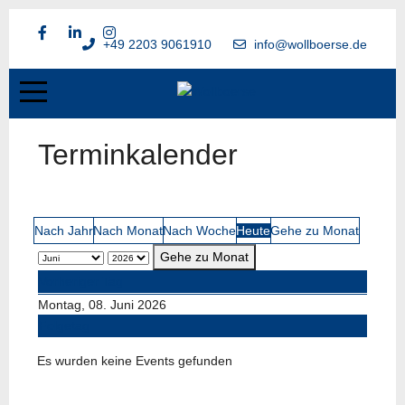
+49 2203 9061910
info@wollboerse.de
Terminkalender
Nach Jahr
Nach Monat
Nach Woche
Heute
Gehe zu Monat
Gehe zu Monat
Vorheriger Tag
Montag, 08. Juni 2026
Folgetag
Es wurden keine Events gefunden