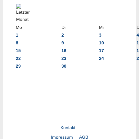
Mo
Di
Mi
1
2
3
4
8
9
10
1
15
16
17
1
22
23
24
2
29
30
Kontakt
Impressum
AGB