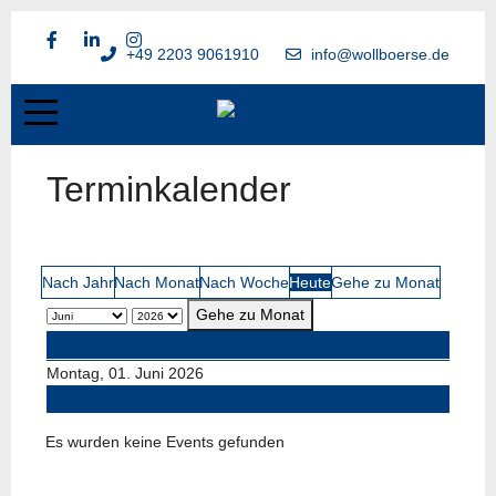
+49 2203 9061910
info@wollboerse.de
Terminkalender
Nach Jahr
Nach Monat
Nach Woche
Heute
Gehe zu Monat
Gehe zu Monat
Vorheriger Tag
Montag, 01. Juni 2026
Folgetag
Es wurden keine Events gefunden