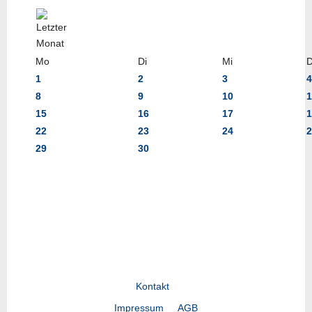
Mo
Di
Mi
1
2
3
4
8
9
10
1
15
16
17
1
22
23
24
2
29
30
Kontakt
Impressum
AGB