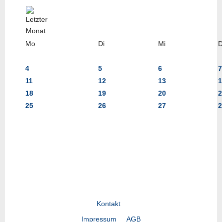
Mo
Di
Mi
4
5
6
7
11
12
13
1
18
19
20
2
25
26
27
2
Kontakt
Impressum
AGB