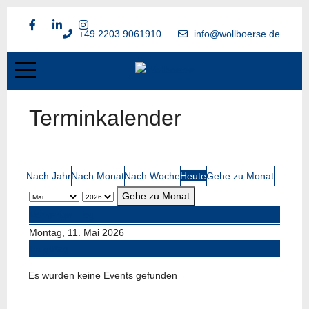
+49 2203 9061910
info@wollboerse.de
Terminkalender
Nach Jahr
Nach Monat
Nach Woche
Heute
Gehe zu Monat
Gehe zu Monat
Vorheriger Tag
Montag, 11. Mai 2026
Folgetag
Es wurden keine Events gefunden