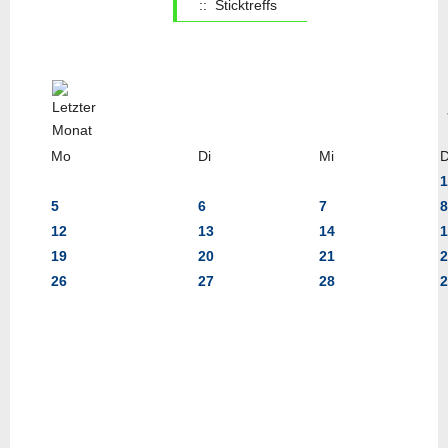
:: Sticktreffs
Mo
Di
Mi
1
5
6
7
8
12
13
14
1
19
20
21
2
26
27
28
2